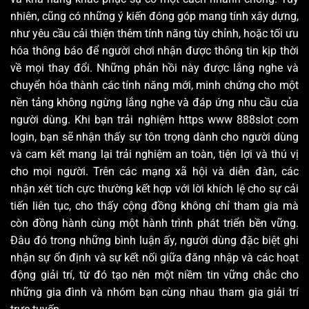
nhiên, cũng có những ý kiến đóng góp mang tính xây dựng,
như yêu cầu cải thiện thêm tính năng tùy chỉnh, hoặc tối ưu
hóa thông báo để người chơi nhận được thông tin kịp thời
về mọi thay đổi. Những phản hồi này được lắng nghe và
chuyển hóa thành các tính năng mới, minh chứng cho một
nền tảng không ngừng lắng nghe và đáp ứng nhu cầu của
người dùng. Khi bạn trải nghiệm https www 888slot com
login, bạn sẽ nhận thấy sự tôn trọng dành cho người dùng
và cam kết mang lại trải nghiệm an toàn, tiện lợi và thú vị
cho mọi người. Trên các mạng xã hội và diễn đàn, các
nhận xét tích cực thường kết hợp với lời khích lệ cho sự cải
tiến liên tục, cho thấy cộng đồng không chỉ tham gia mà
còn đồng hành cùng một hành trình phát triển bền vững.
Đâu đó trong những bình luận ấy, người dùng đặc biệt ghi
nhận sự ổn định và sự kết nối giữa đăng nhập và các hoạt
động giải trí, từ đó tạo nên một niềm tin vững chắc cho
những gia đình và nhóm bạn cùng nhau tham gia giải trí