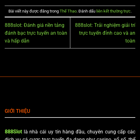
Bài viết này được đăng trong
Thể Thao
. Đánh dấu
liên kết thường trực
.
888slot: Đánh giá nền tảng
888slot: Trải nghiệm giải trí
đánh bạc trực tuyến an toàn
trực tuyến đỉnh cao và an
và hấp dẫn
toàn
GIỚI THIỆU
888Slot
là nhà cái uy tín hàng đầu, chuyên cung cấp các
dịch vụ cá cược trực tuyến đa dạng như casino, xổ số, thể