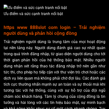
Ưu điểm và sức cạnh tranh nổi bật
https www 888slot com login – Trải nghiệm
người dùng và phản hồi cộng đồng
Trải nghiệm người dùng là trung tâm của mọi hoạt động
tại nền tảng này. Người dùng đánh giá cao sự nhất quán
trong quá trình đăng nhập, từ giao diện người dùng cho tới
thời gian phản hồi của hệ thống bảo mật. Nhiều người
dùng nhận xét rằng thao tác đăng nhập trở nên gần như
tức thì, cho phép họ tiếp cận với thư viện trò chơi hoặc các
dịch vụ liên quan mà không phải chờ đợi lâu. Các đánh giá
tích cực thường nhấn mạnh sự an toàn và sự thoải mái khi
tương tác với hệ thống, cùng với sự hỗ trợ của đội ngũ
chăm sóc khách hàng. Tâm lý chung của cộng đồng là tin
tưởng và hài lòng với các tín hiệu bảo mật, sự minh bạch
và khả năng khắc phục sự cố một cách nhanh chóng. Tuy