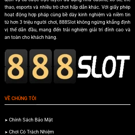
thao, esports và nhiều trò chơi hấp dẫn khác. Với giấy phép
hoạt động hợp pháp cùng bề dày kinh nghiệm và niềm tin
từ hơn 3 triệu người chơi, 888Slot không ngừng khẳng định
vị thế dẫn đầu, mang đến trải nghiệm giải trí đỉnh cao và
an toàn cho khách hàng.
VỀ CHÚNG TÔI
Chính Sách Bảo Mật
Chơi Có Trách Nhiệm