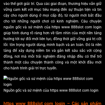
vào thế giới giải trí. Qua các giai đoạn, thương hiệu vẫn giữ
vững cam kết với mục tiêu mang đến sự thuận tiện và tin
cậy cho người dùng ở mọi cấp độ, từ người mới bắt đầu
cho tới những người chơi có kinh nghiệm. Câu chuyện
nguồn gốc và sứ mệnh của https www 888slot com login
giúp hình dung rõ ràng hơn về tầm nhìn của một nền tảng
hướng tới sự đổi mới liên tục, đồng thời giữ vững giá trị cốt
lõi: tôn trọng người dùng, minh bạch và an toàn. Đó là nền
tảng để xây dựng niềm tin và gắn kết sâu sắc với cộng
đồng, nơi mà mỗi trải nghiệm đăng nhập đều có thể trở
thành một câu chuyện thành công và một khởi đầu mới
cho hành trình giải trí trực tuyến.
Nguồn gốc và sứ mệnh của https www 888slot com login
https www 888slot com login – Các sản phẩm