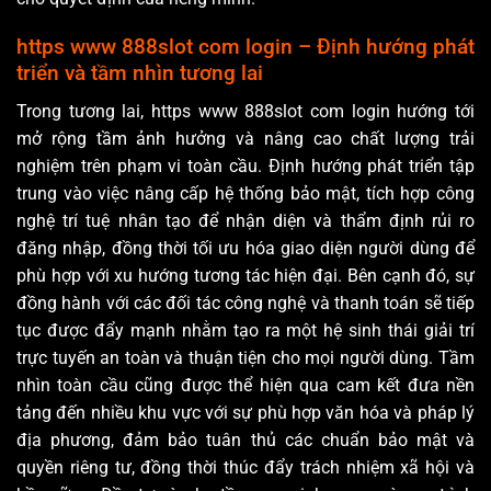
https www 888slot com login – Định hướng phát
triển và tầm nhìn tương lai
Trong tương lai, https www 888slot com login hướng tới
mở rộng tầm ảnh hưởng và nâng cao chất lượng trải
nghiệm trên phạm vi toàn cầu. Định hướng phát triển tập
trung vào việc nâng cấp hệ thống bảo mật, tích hợp công
nghệ trí tuệ nhân tạo để nhận diện và thẩm định rủi ro
đăng nhập, đồng thời tối ưu hóa giao diện người dùng để
phù hợp với xu hướng tương tác hiện đại. Bên cạnh đó, sự
đồng hành với các đối tác công nghệ và thanh toán sẽ tiếp
tục được đẩy mạnh nhằm tạo ra một hệ sinh thái giải trí
trực tuyến an toàn và thuận tiện cho mọi người dùng. Tầm
nhìn toàn cầu cũng được thể hiện qua cam kết đưa nền
tảng đến nhiều khu vực với sự phù hợp văn hóa và pháp lý
địa phương, đảm bảo tuân thủ các chuẩn bảo mật và
quyền riêng tư, đồng thời thúc đẩy trách nhiệm xã hội và