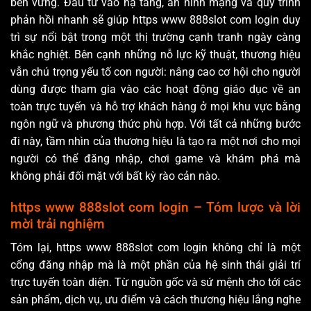
bền vững. Đầu tư vào hạ tầng, an ninh mạng và quy trình
phản hồi nhanh sẽ giúp https www 888slot com login duy
trì sự nổi bật trong một thị trường cạnh tranh ngày càng
khắc nghiệt. Bên cạnh những nỗ lực kỹ thuật, thương hiệu
vẫn chú trọng yếu tố con người: nâng cao cơ hội cho người
dùng được tham gia vào các hoạt động giáo dục về an
toàn trực tuyến và hỗ trợ khách hàng ở mọi khu vực bằng
ngôn ngữ và phương thức phù hợp. Với tất cả những bước
đi này, tầm nhìn của thương hiệu là tạo ra một nơi cho mọi
người có thể đăng nhập, chơi game và khám phá mà
không phải đối mặt với bất kỳ rào cản nào.
https www 888slot com login – Tóm lược và lời
mời trải nghiệm
Tóm lại, https www 888slot com login không chỉ là một
cổng đăng nhập mà là một phần của hệ sinh thái giải trí
trực tuyến toàn diện. Từ nguồn gốc và sứ mệnh cho tới các
sản phẩm, dịch vụ, ưu điểm và cách thương hiệu lắng nghe