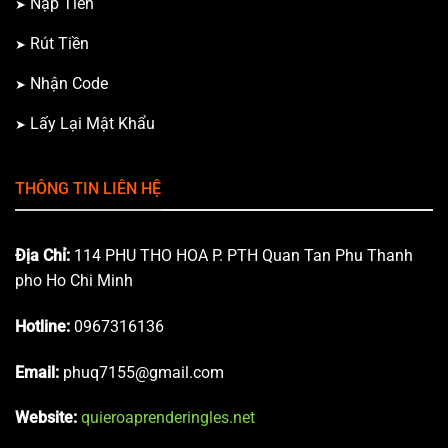
Nạp Tiền
Rút Tiền
Nhận Code
Lấy Lại Mật Khẩu
THÔNG TIN LIÊN HỆ
Địa Chỉ:
114 PHU THO HOA P. PTH Quan Tan Phu Thanh
pho Ho Chi Minh
Hotline:
0967316136
Email:
phuq7155@gmail.com
Website:
quieroaprenderingles.net