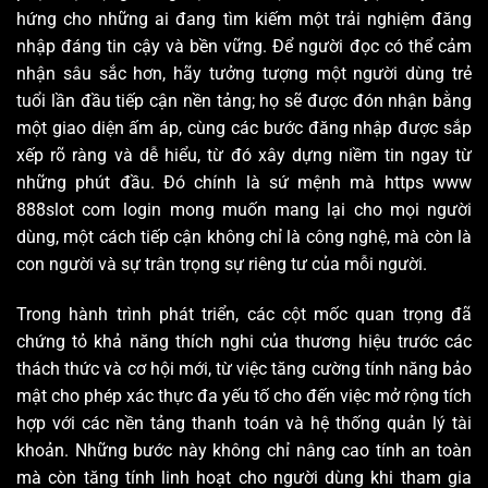
hứng cho những ai đang tìm kiếm một trải nghiệm đăng
nhập đáng tin cậy và bền vững. Để người đọc có thể cảm
nhận sâu sắc hơn, hãy tưởng tượng một người dùng trẻ
tuổi lần đầu tiếp cận nền tảng; họ sẽ được đón nhận bằng
một giao diện ấm áp, cùng các bước đăng nhập được sắp
xếp rõ ràng và dễ hiểu, từ đó xây dựng niềm tin ngay từ
những phút đầu. Đó chính là sứ mệnh mà https www
888slot com login mong muốn mang lại cho mọi người
dùng, một cách tiếp cận không chỉ là công nghệ, mà còn là
con người và sự trân trọng sự riêng tư của mỗi người.
Trong hành trình phát triển, các cột mốc quan trọng đã
chứng tỏ khả năng thích nghi của thương hiệu trước các
thách thức và cơ hội mới, từ việc tăng cường tính năng bảo
mật cho phép xác thực đa yếu tố cho đến việc mở rộng tích
hợp với các nền tảng thanh toán và hệ thống quản lý tài
khoản. Những bước này không chỉ nâng cao tính an toàn
mà còn tăng tính linh hoạt cho người dùng khi tham gia