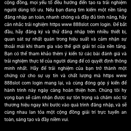
cộng đồng, mọi yếu tố đều hướng đến tạo ra trải nghiệm
người dùng tối ưu. Nếu bạn đang tìm kiếm một nền tảng
đăng nhập an toàn, nhanh chóng và đầy đủ tính năng, hãy
cân nhắc trải nghiệm https www 888slot com login. Để bắt
đầu, hãy đăng ký và thử đăng nhập trên nhiều thiết bị,
quan sát sự nhất quán trong hiệu suất và cảm nhận sự
thoải mái khi tham gia vào thế giới giải trí của nền tảng.
Bạn có thể tham khảo thêm ý kiến từ các bài đánh giá và
trải nghiệm thực tế của người dùng để có quyết định thông
minh nhất. Hãy để trải nghiệm của bạn trở thành một
chứng cứ cho sự uy tín và chất lượng mà https www
888slot com login mang lại, và cùng đóng góp ý kiến để
hành trình này ngày càng hoàn thiện hơn. Chúng tôi hy
vọng bạn sẽ cảm nhận được sự tôn trọng và chăm sóc từ
thương hiệu ngay khi bước vào quá trình đăng nhập, và sẽ
cùng nhau lan tỏa một cộng đồng giải trí trực tuyến an
toàn, sáng tạo và đầy niềm vui.